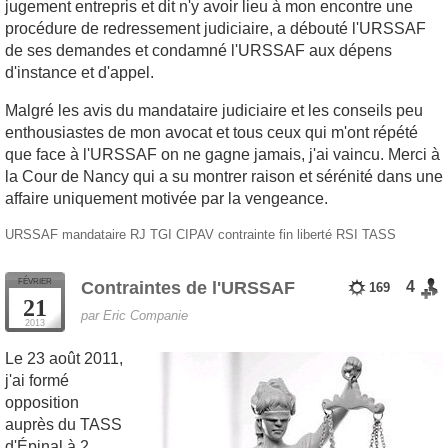
jugement entrepris et dit n'y avoir lieu à mon encontre une
procédure de redressement judiciaire, a débouté l'URSSAF
de ses demandes et condamné l'URSSAF aux dépens
d'instance et d'appel.
Malgré les avis du mandataire judiciaire et les conseils peu
enthousiastes de mon avocat et tous ceux qui m'ont répété
que face à l'URSSAF on ne gagne jamais, j'ai vaincu. Merci à
la Cour de Nancy qui a su montrer raison et sérénité dans une
affaire uniquement motivée par la vengeance.
URSSAF
mandataire
RJ
TGI
CIPAV
contrainte
fin
liberté
RSI
TASS
FÉVRIER
Contraintes de l'URSSAF
4
169
21
par Eric Companie
2013
Le 23 août 2011,
j'ai formé
opposition
auprès du TASS
d'Épinal à 2