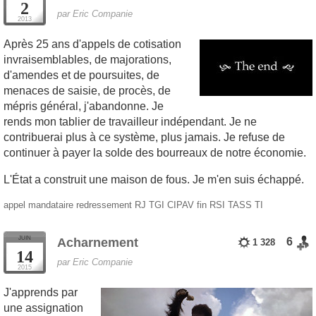
2
par Eric Companie
2013
Après 25 ans d'appels de cotisation
invraisemblables, de majorations,
d'amendes et de poursuites, de
menaces de saisie, de procès, de
mépris général, j'abandonne. Je
rends mon tablier de travailleur indépendant. Je ne
contribuerai plus à ce système, plus jamais. Je refuse de
continuer à payer la solde des bourreaux de notre économie.
L'État a construit une maison de fous. Je m'en suis échappé.
appel
mandataire
redressement
RJ
TGI
CIPAV
fin
RSI
TASS
TI
JUIN
Acharnement
6
1 328
14
par Eric Companie
2015
J'apprends par
une assignation